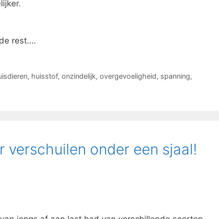
ijker.
de rest….
uisdieren
,
huisstof
,
onzindelijk
,
overgevoeligheid
,
spanning
,
r verschuilen onder een sjaal!