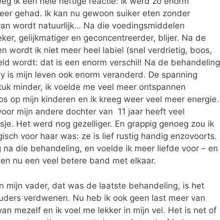
eeg ik een hele heftige reactie: ik werd zo enorm
 meer gehad. Ik kan nu gewoon suiker eten zonder
 van wordt natuurlijk… Na die voedingsmiddelen
er, gelijkmatiger en geconcentreerder, blijer. Na de
 wordt ik niet meer heel labiel (snel verdrietig, boos,
steld wordt: dat is een enorm verschil! Na de behandeling
ety is mijn leven ook enorm veranderd. De spanning
tuk minder, ik voelde me veel meer ontspannen
 op mijn kinderen en ik kreeg weer veel meer energie.
voor mijn andere dochter van 11 jaar heeft veel
sje. Het werd nog gezelliger. En grappig genoeg zou ik
gisch voor haar was: ze is lief rustig handig enzovoorts.
 na die behandeling, en voelde ik meer liefde voor – en
ben nu een veel betere band met elkaar.
n mijn vader, dat was de laatste behandeling, is het
houders verdwenen. Nu heb ik ook geen last meer van
n mezelf en ik voel me lekker in mijn vel. Het is net of