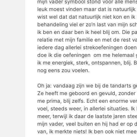
mijn vader symbool stond voor alle mens
leuk moest vinden maar dat is natuurlijk
wist wel dat dat natuurlijk niet kon en 
behandeling viel er zo’n last van mijn sc
ik ben en daar ben ik heel blij om. Die
relatie met mijn familie en met de rest
iedere dag allerlei strekoefeningen doe
doe ik die oefeningen om me helemaal g
ik me energiek, sterk, ontspannen, blij. 
nog eens zou voelen.
Oh ja: vandaag zijn we bij de tandarts g
Ze heeft me geboord en gevuld, zonder 
me prima, blij zelfs. Echt een enorme ve
voel, steeds weer, in allerlei situaties. 
meer, terwijl ik daar de laatste jaren st
mijn vader, veel buiten en hij had er op
van, ik merkte niets! Ik ben ook niet me