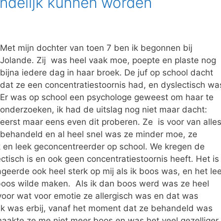
indelijk kunnen worden
Met mijn dochter van toen 7 ben ik begonnen bij
Jolande. Zij was heel vaak moe, poepte en plaste nog
bijna iedere dag in haar broek. De juf op school dacht
dat ze een concentratiestoornis had, en dyslectisch wa
Er was op school een psychologe geweest om haar te
onderzoeken, ik had de uitslag nog niet maar dacht:
eerst maar eens even dit proberen. Ze is voor van alle
behandeld en al heel snel was ze minder moe, ze
k en leek geconcentreerder op school. We kregen de
ectisch is en ook geen concentratiestoornis heeft. Het is
geerde ook heel sterk op mij als ik boos was, en het le
 boos wilde maken. Als ik dan boos werd was ze heel
voor wat voor emotie ze allergisch was en dat was
ik was erbij, vanaf het moment dat ze behandeld was
aakte ze me niet meer boos en was het veel gezelliger