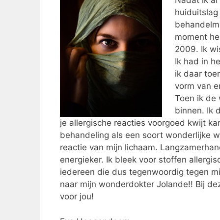
Nadat ik al
huiduitsla
behandelmet
moment hel
2009. Ik wi
Ik had in h
ik daar toe
vorm van e
Toen ik de 
binnen. Ik 
je allergische reacties voorgoed kwijt k
behandeling als een soort wonderlijke w
reactie van mijn lichaam. Langzamerhan
energieker. Ik bleek voor stoffen allergi
iedereen die dus tegenwoordig tegen mij 
naar mijn wonderdokter Jolande!! Bij d
voor jou!