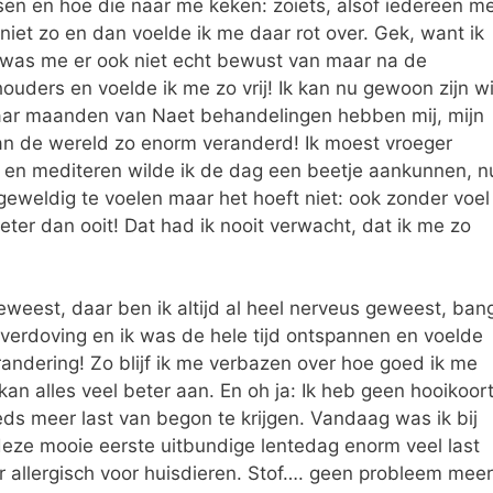
en en hoe die naar me keken: zoiets, alsof iedereen m
 niet zo en dan voelde ik me daar rot over. Gek, want ik
ik was me er ook niet echt bewust van maar na de
houders en voelde ik me zo vrij! Ik kan nu gewoon zijn w
 paar maanden van Naet behandelingen hebben mij, mijn
 van de wereld zo enorm veranderd! Ik moest vroeger
n en mediteren wilde ik de dag een beetje aankunnen, n
eweldig te voelen maar het hoeft niet: ook zonder voel
Beter dan ooit! Dat had ik nooit verwacht, dat ik me zo
eweest, daar ben ik altijd al heel nerveus geweest, ban
verdoving en ik was de hele tijd ontspannen en voelde
randering! Zo blijf ik me verbazen over hoe goed ik me
Ik kan alles veel beter aan. En oh ja: Ik heb geen hooikoor
eeds meer last van begon te krijgen. Vandaag was ik bij
 deze mooie eerste uitbundige lentedag enorm veel last
er allergisch voor huisdieren. Stof…. geen probleem meer