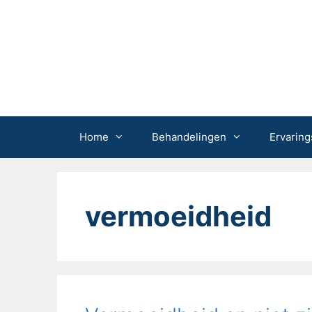
Ga
naar
de
inhoud
Home
Behandelingen
Ervaring
vermoeidheid