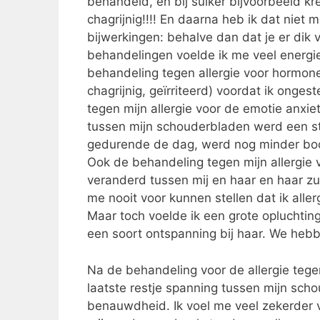
behandeld, en bij suiker bijvoorbeeld kr
chagrijnig!!!! En daarna heb ik dat niet
bijwerkingen: behalve dan dat je er dik
behandelingen voelde ik me veel energiek
behandeling tegen allergie voor hormonen
chagrijnig, geïrriteerd) voordat ik onge
tegen mijn allergie voor de emotie anxi
tussen mijn schouderbladen werd een s
gedurende de dag, werd nog minder boos
Ook de behandeling tegen mijn allergie 
veranderd tussen mij en haar en haar zu
me nooit voor kunnen stellen dat ik aller
Maar toch voelde ik een grote opluchting
een soort ontspanning bij haar. We heb
Na de behandeling voor de allergie tege
laatste restje spanning tussen mijn sc
benauwdheid. Ik voel me veel zekerder va