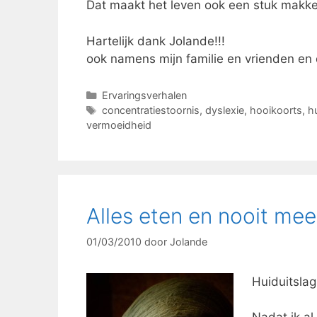
Dat maakt het leven ook een stuk makkel
Hartelijk dank Jolande!!!
ook namens mijn familie en vrienden en 
Categorieën
Ervaringsverhalen
Tags
concentratiestoornis
,
dyslexie
,
hooikoorts
,
h
vermoeidheid
Alles eten en nooit mee
01/03/2010
door
Jolande
Huiduitslag