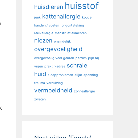
huisstof
huisdieren
kattenallergie
jeuk
koude
n
handen / voeten
longontsteking
Melkallergie
menstruatieklachten
niezen
onzindelijk
overgevoeligheid
overgevoelig voor geuren
parfum
pijn bij
schrale
vrijen
praktijkadres
huid
slaapproblemen
slijm
spanning
trauma
verhuizing
vermoeidheid
zonneallergie
zweten
k
Naet uitleg (Engels)