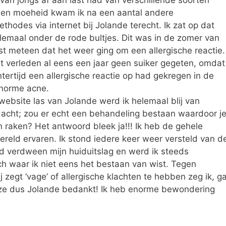
 van jongs af aan last had van verschillende soorten
g en moeheid kwam ik na een aantal andere
hodes via internet bij Jolande terecht. Ik zat op dat
emaal onder de rode bultjes. Dit was in de zomer van
st meteen dat het weer ging om een allergische reactie.
et verleden al eens een jaar geen suiker gegeten, omdat
ntertijd een allergische reactie op had gekregen in de
norme acne.
website las van Jolande werd ik helemaal blij van
dacht; zou er echt een behandeling bestaan waardoor j
an raken? Het antwoord bleek ja!!! Ik heb de gehele
ereld ervaren. Ik stond iedere keer weer versteld van d
d verdween mijn huiduitslag en werd ik steeds
sch waar ik niet eens het bestaan van wist. Tegen
zegt ‘vage’ of allergische klachten te hebben zeg ik, g
eze dus Jolande bedankt! Ik heb enorme bewondering