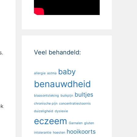
Veel behandeld:
s.
baby
allergie
astma
s
benauwdheid
bultjes
blaasontsteking
buikpijn
chronische pijn
concentratiestoornis
ek
duizeligheid
dyslexie
eczeem
Garnalen
gluten
hooikoorts
intolerantie
hoesten