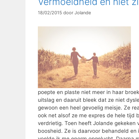
Vermoeidheid en niet z
18/02/2015
door
Jolande
poepte en plaste niet meer in haar broe
uitslag en daaruit bleek dat ze niet dysl
gewoon een heel gevoelig meisje. Ze rea
ook net alsof ze me expres de hele tijd
verdrietig. Toen heeft Jolande gekeken 
boosheid. Ze is daarvoor behandeld en 
voelde ik me enorm opgelucht. Daarna m