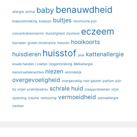
benauwdheid
baby
allergie
astma
bultjes
blaasontsteking
buikpijn
chronische pijn
eczeem
concentratiestoornis
duizeligheid
dyslexie
hooikoorts
Garnalen
gluten intolerantie
hoesten
huisstof
huisdieren
kattenallergie
jeuk
koude handen / voeten
longontsteking
Melkallergie
niezen
menstruatieklachten
onzindelijk
overgevoeligheid
overgevoelig voor geuren
parfum
pijn
schrale huid
bij vrijen
praktijkadres
slaapproblemen
slijm
vermoeidheid
spanning
trauma
verhuizing
zonneallergie
zweten