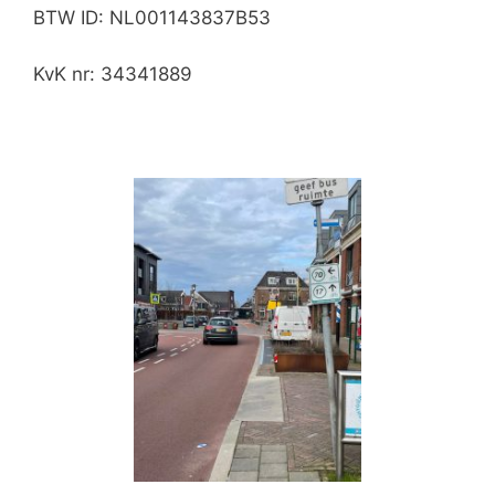
BTW ID: NL001143837B53
KvK nr: 34341889