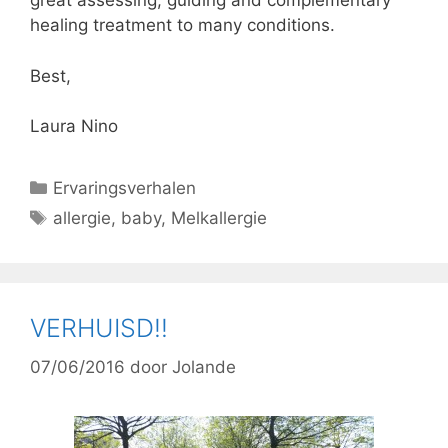
great assessing, guiding and complementary
healing treatment to many conditions.
Best,
Laura Nino
Categorieën
Ervaringsverhalen
Tags
allergie
,
baby
,
Melkallergie
VERHUISD!!
07/06/2016
door
Jolande