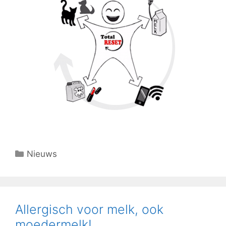
Categorieën
Nieuws
Allergisch voor melk, ook
moedermelk!