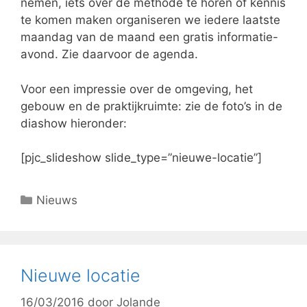
nemen, iets over de methode te horen of kennis
te komen maken organiseren we iedere laatste
maandag van de maand een gratis informatie-
avond. Zie daarvoor de agenda.
Voor een impressie over de omgeving, het
gebouw en de praktijkruimte: zie de foto’s in de
diashow hieronder:
[pjc_slideshow slide_type=”nieuwe-locatie”]
Categorieën
Nieuws
Nieuwe locatie
16/03/2016
door
Jolande