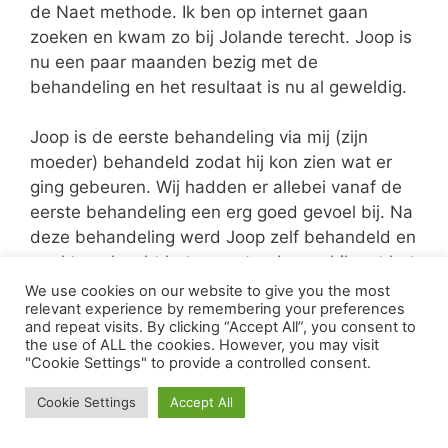
de Naet methode. Ik ben op internet gaan
zoeken en kwam zo bij Jolande terecht. Joop is
nu een paar maanden bezig met de
behandeling en het resultaat is nu al geweldig.
Joop is de eerste behandeling via mij (zijn
moeder) behandeld zodat hij kon zien wat er
ging gebeuren. Wij hadden er allebei vanaf de
eerste behandeling een erg goed gevoel bij. Na
deze behandeling werd Joop zelf behandeld en
merkte ook echt het weerstand verschil met het
ene buisje of met een ander buisje.(de ene keer
We use cookies on our website to give you the most
relevant experience by remembering your preferences
ben ik vet sterk en de andere keer vet slap).
and repeat visits. By clicking “Accept All”, you consent to
Soms was hij moe na een behandeling een
the use of ALL the cookies. However, you may visit
andere keer erg druk. Heel veel dingen mocht
"Cookie Settings" to provide a controlled consent.
hij niet eten of aanraken gedurende de 25 uur
Cookie Settings
Accept All
na de behandeling maar gelukkig mag je bijna
altijd patat eten dus dat maakte een hoop