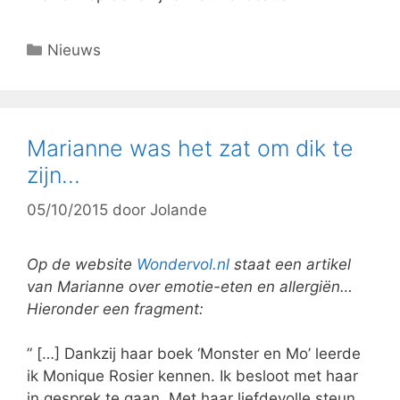
Categorieën
Nieuws
Marianne was het zat om dik te
zijn…
05/10/2015
door
Jolande
Op de website
Wondervol.nl
staat een artikel
van Marianne over emotie-eten en allergiën…
Hieronder een fragment:
” […] Dankzij haar boek ‘Monster en Mo’ leerde
ik Monique Rosier kennen. Ik besloot met haar
in gesprek te gaan. Met haar liefdevolle steun