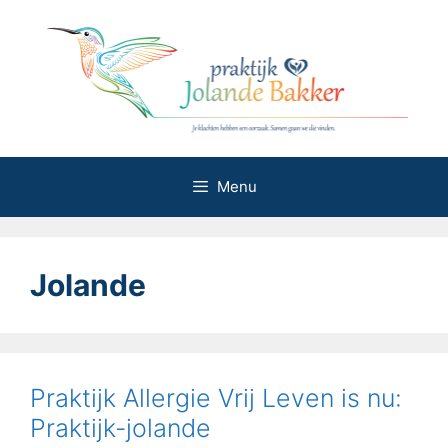
Ga
naar
de
inhoud
Menu
Jolande
Praktijk Allergie Vrij Leven is nu:
Praktijk-jolande