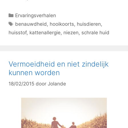
Categorieën
Ervaringsverhalen
Tags
benauwdheid
,
hooikoorts
,
huisdieren
,
huisstof
,
kattenallergie
,
niezen
,
schrale huid
Vermoeidheid en niet zindelijk
kunnen worden
18/02/2015
door
Jolande