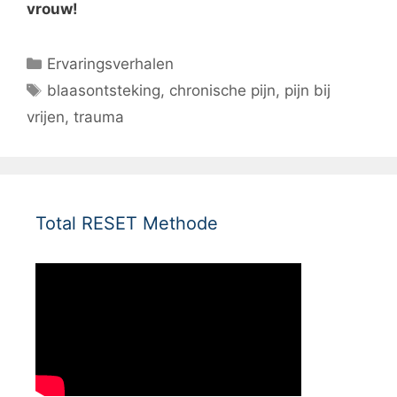
vrouw!
Categorieën
Ervaringsverhalen
Tags
blaasontsteking
,
chronische pijn
,
pijn bij
vrijen
,
trauma
Total RESET Methode