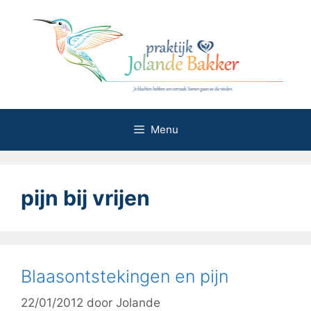
Ga
naar
de
inhoud
Menu
pijn bij vrijen
Blaasontstekingen en pijn
22/01/2012
door
Jolande