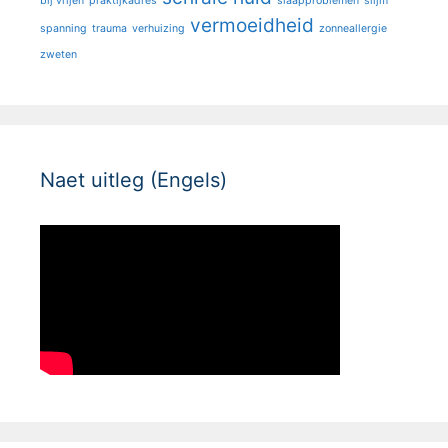
bij vrijen
praktijkadres
slaapproblemen
slijm
vermoeidheid
spanning
trauma
verhuizing
zonneallergie
zweten
Naet uitleg (Engels)