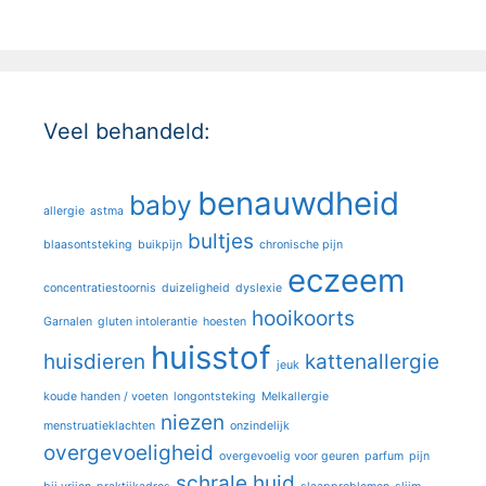
Veel behandeld:
benauwdheid
baby
allergie
astma
bultjes
blaasontsteking
buikpijn
chronische pijn
eczeem
concentratiestoornis
duizeligheid
dyslexie
hooikoorts
Garnalen
gluten intolerantie
hoesten
huisstof
huisdieren
kattenallergie
jeuk
koude handen / voeten
longontsteking
Melkallergie
niezen
menstruatieklachten
onzindelijk
overgevoeligheid
overgevoelig voor geuren
parfum
pijn
schrale huid