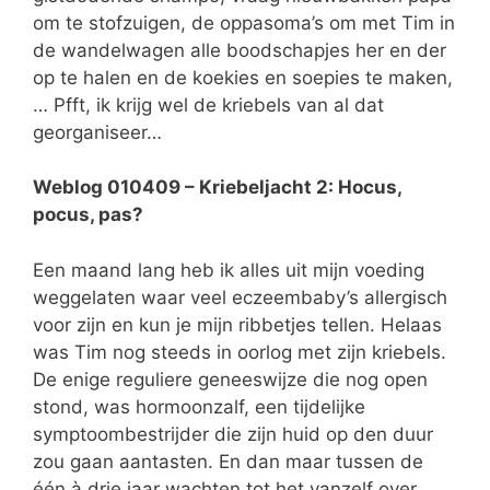
om te stofzuigen, de oppasoma’s om met Tim in
de wandelwagen alle boodschapjes her en der
op te halen en de koekies en soepies te maken,
… Pfft, ik krijg wel de kriebels van al dat
georganiseer…
Weblog 010409 – Kriebeljacht 2: Hocus,
pocus, pas?
Een maand lang heb ik alles uit mijn voeding
weggelaten waar veel eczeembaby’s allergisch
voor zijn en kun je mijn ribbetjes tellen. Helaas
was Tim nog steeds in oorlog met zijn kriebels.
De enige reguliere geneeswijze die nog open
stond, was hormoonzalf, een tijdelijke
symptoombestrijder die zijn huid op den duur
zou gaan aantasten. En dan maar tussen de
één à drie jaar wachten tot het vanzelf over