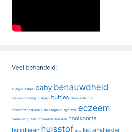
Veel behandeld:
benauwdheid
baby
allergie
astma
bultjes
blaasontsteking
buikpijn
chronische pijn
eczeem
concentratiestoornis
duizeligheid
dyslexie
hooikoorts
Garnalen
gluten intolerantie
hoesten
huisstof
huisdieren
kattenallergie
jeuk