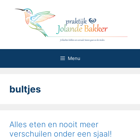
Ga
naar
de
inhoud
Menu
bultjes
Alles eten en nooit meer
verschuilen onder een sjaal!