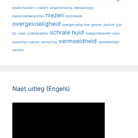
koude handen / voeten
longontsteking
Melkallergie
niezen
menstruatieklachten
onzindelijk
overgevoeligheid
overgevoelig voor geuren
parfum
pijn
schrale huid
bij vrijen
praktijkadres
slaapproblemen
slijm
vermoeidheid
spanning
trauma
verhuizing
zonneallergie
zweten
Naet uitleg (Engels)