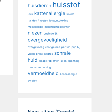
huisstof
huisdieren
kattenallergie
jeuk
koude
handen / voeten
longontsteking
Melkallergie
menstruatieklachten
niezen
onzindelijk
overgevoeligheid
overgevoelig voor geuren
parfum
pijn bij
schrale
vrijen
praktijkadres
huid
slaapproblemen
slijm
spanning
trauma
verhuizing
vermoeidheid
zonneallergie
zweten
Naet uitleg (Engels)