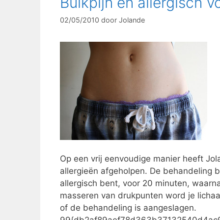
Buikpijn en allergisch v
02/05/2010
door
Jolande
Op een vrij eenvoudige manier heeft Jol
allergieën afgeholpen. De behandeling b
allergisch bent, voor 20 minuten, waarn
masseren van drukpunten word je lichaa
of de behandeling is aangeslagen.
99{db2af89aef78d363b37132540d4ac9