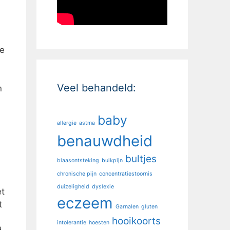
de
Veel behandeld:
n
baby
allergie
astma
benauwdheid
bultjes
blaasontsteking
buikpijn
chronische pijn
concentratiestoornis
duizeligheid
dyslexie
et
eczeem
t
Garnalen
gluten
hooikoorts
intolerantie
hoesten
d