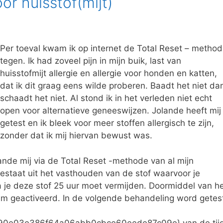
oor huisstof(mijt)
Per toeval kwam ik op internet de Total Reset – metho
tegen. Ik had zoveel pijn in mijn buik, last van
huisstofmijt allergie en allergie voor honden en katten,
dat ik dit graag eens wilde proberen. Baadt het niet da
schaadt het niet. Al stond ik in het verleden niet echt
open voor alternatieve geneeswijzen. Jolande heeft mij
getest en ik bleek voor meer stoffen allergisch te zijn,
zonder dat ik mij hiervan bewust was.
ande mij via de Total Reset -methode van al mijn
estaat uit het vasthouden van de stof waarvoor je
a je deze stof 25 uur moet vermijden. Doormiddel van h
m geactiveerd. In de volgende behandeling word getes
0e03e386f64a06abb0cbce60eede87c09e} van de tij