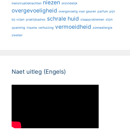
niezen
menstruatieklachten
onzindelijk
overgevoeligheid
overgevoelig voor geuren
parfum
pijn
schrale huid
bij vrijen
praktijkadres
slaapproblemen
slijm
vermoeidheid
spanning
trauma
verhuizing
zonneallergie
zweten
Naet uitleg (Engels)