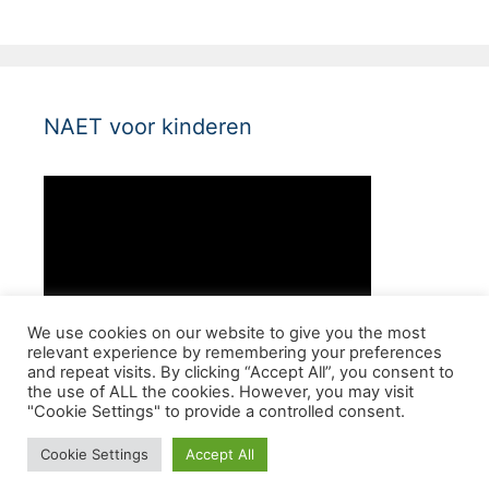
NAET voor kinderen
We use cookies on our website to give you the most
relevant experience by remembering your preferences
and repeat visits. By clicking “Accept All”, you consent to
the use of ALL the cookies. However, you may visit
"Cookie Settings" to provide a controlled consent.
© 2026 Allergie Vrij Leven - Allergie behandeling
Cookie Settings
Accept All
Amsterdam
• Gebouwd met
GeneratePress