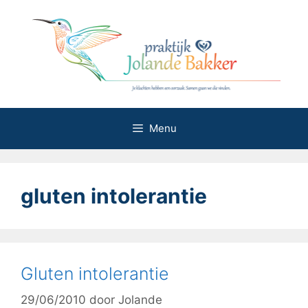
Ga
naar
de
inhoud
Menu
gluten intolerantie
Gluten intolerantie
29/06/2010
door
Jolande