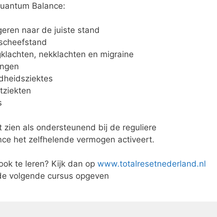
Quantum Balance:
geren naar de juiste stand
lscheefstand
klachten, nekklachten en migraine
ingen
idheidsziektes
tziekten
s
 zien als ondersteunend bij de reguliere
e het zelfhelende vermogen activeert.
ok te leren? Kijk dan op
www.totalresetnederland.nl
 de volgende cursus opgeven