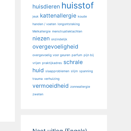
huisstof
huisdieren
kattenallergie
jeuk
koude
handen / voeten
longontsteking
Melkallergie
menstruatieklachten
niezen
onzindelijk
overgevoeligheid
overgevoelig voor geuren
parfum
pijn bij
schrale
vrijen
praktijkadres
huid
slaapproblemen
slijm
spanning
trauma
verhuizing
vermoeidheid
zonneallergie
zweten
Naet uitleg (Engels)