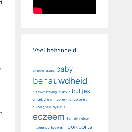
d
Veel behandeld:
baby
s
allergie
astma
benauwdheid
bultjes
blaasontsteking
buikpijn
e
chronische pijn
concentratiestoornis
duizeligheid
dyslexie
t
eczeem
Garnalen
gluten
hooikoorts
intolerantie
hoesten