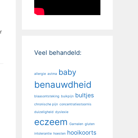
r
Veel behandeld:
baby
allergie
astma
benauwdheid
bultjes
blaasontsteking
buikpijn
chronische pijn
concentratiestoornis
duizeligheid
dyslexie
eczeem
Garnalen
gluten
hooikoorts
intolerantie
hoesten