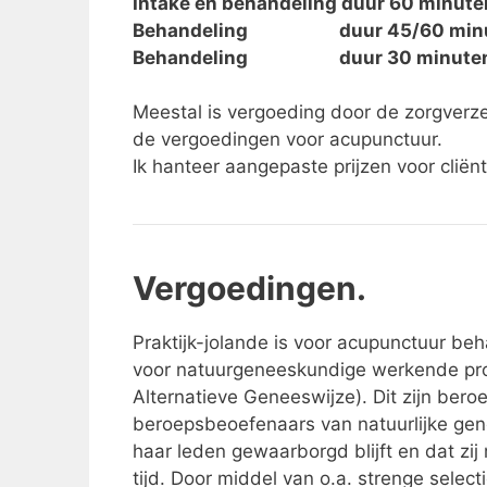
Intake en behandeling duur 60 m
Behandeling duur 45/60 minu
Behandeling duur 30 minut
Meestal is vergoeding door de zorgverze
de vergoedingen voor acupunctuur.
Ik hanteer aangepaste prijzen voor clië
Vergoe
Praktijk-jolande is voor acupunctuur b
voor natuurgeneeskundige werkende prof
Alternatieve Geneeswijze). Dit zijn bero
beroepsbeoefenaars van natuurlijke gene
haar leden gewaarborgd blijft en dat zi
tijd. Door middel van o.a. strenge select