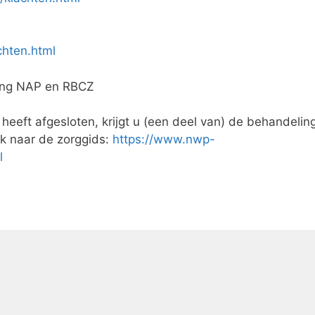
chten.html
ging NAP en RBCZ
 heeft afgesloten, krijgt u (een deel van) de behandelin
nk naar de zorggids:
https://www.nwp-
l