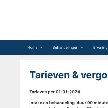
Ga
naar
de
inhoud
Home
Behandelingen
Ervaring
Tarieven & verg
Tarieven per 01-01-2024
Intake en behandeling duur 90 m