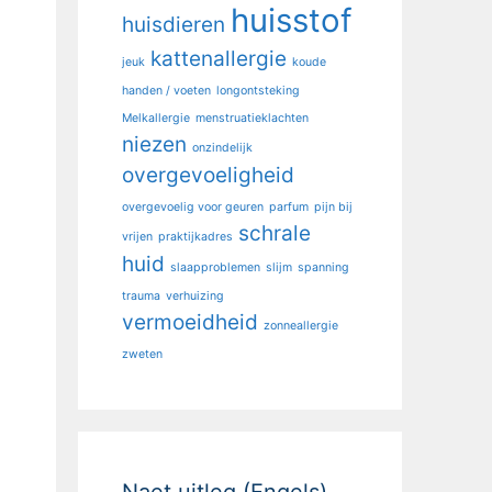
huisstof
huisdieren
kattenallergie
jeuk
koude
handen / voeten
longontsteking
Melkallergie
menstruatieklachten
niezen
onzindelijk
overgevoeligheid
overgevoelig voor geuren
parfum
pijn bij
schrale
vrijen
praktijkadres
huid
slaapproblemen
slijm
spanning
trauma
verhuizing
vermoeidheid
zonneallergie
zweten
Naet uitleg (Engels)